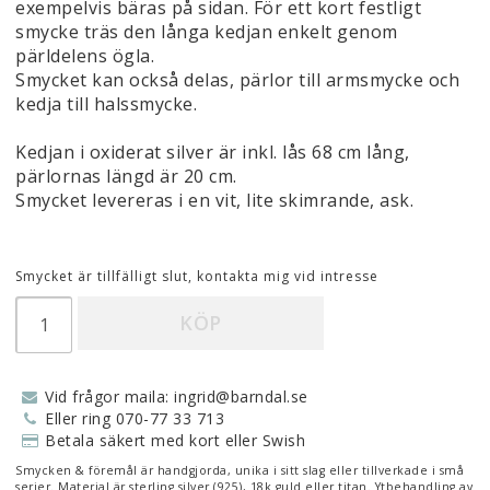
exempelvis bäras på sidan. För ett kort festligt
smycke träs den långa kedjan enkelt genom
pärldelens ögla.
Smycket kan också delas, pärlor till armsmycke och
kedja till halssmycke.
Kedjan i oxiderat silver är inkl. lås 68 cm lång,
pärlornas längd är 20 cm.
Smycket levereras i en vit, lite skimrande, ask.
Smycket är tillfälligt slut, kontakta mig vid intresse
KÖP
Vid frågor maila: ingrid@barndal.se
Eller ring 070-77 33 713
Betala säkert med kort eller Swish
Smycken & föremål är handgjorda, unika i sitt slag eller tillverkade i små
serier. Material är sterling silver (925), 18k guld eller titan. Ytbehandling av