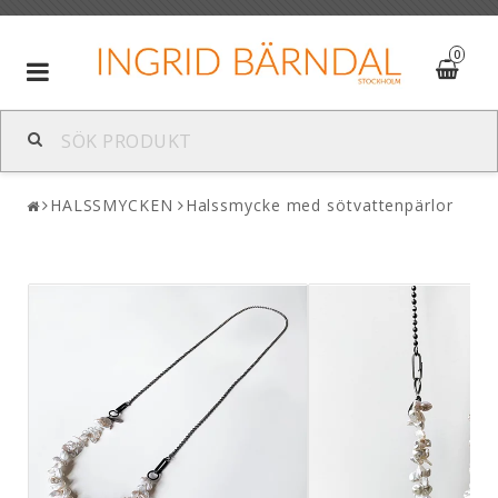
0
Toggle
navigation
HALSSMYCKEN
Halssmycke med sötvattenpärlor