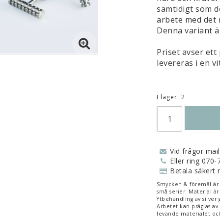
samtidigt som de
arbete med det 
Denna variant är
Priset avser et
levereras i en v
I lager: 2
Vid frågor mai
Eller ring 070
Betala säkert 
Smycken & föremål är ha
små serier. Material är 
Ytbehandling av silver 
Arbetet kan präglas av
levande materialet och