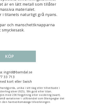
t är en lätt metall som tillåter
massiva materialet.
 i titanets naturligt grå nyans.
t par och manschettknapparna
it smyckesask.
KÖP
la: ingrid@barndal.se
-77 33 713
med kort eller Swish
ndgjorda, unika i sitt slag eller tillverkade i
sterling silver (925), 18k guld eller titan.
görs med 23K förgyllning eller oxidering (svart).
 små variationer i utförandet som återspeglar det
 den hantverksmässiga tillverkningen.