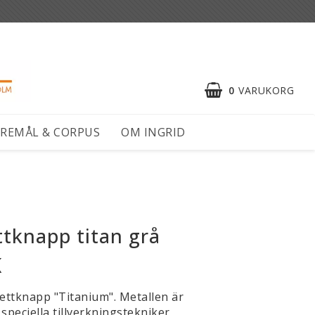
0
VARUKORG
REMÅL & CORPUS
OM INGRID
tknapp titan grå
K
ttknapp "Titanium". Metallen är
speciella tillverkningstekniker