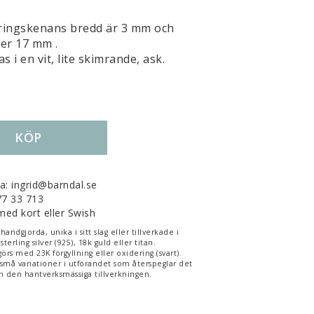
 ringskenans bredd är 3 mm och
er 17 mm .
 i en vit, lite skimrande, ask.
KÖP
la: ingrid@barndal.se
-77 33 713
med kort eller Swish
ndgjorda, unika i sitt slag eller tillverkade i
sterling silver (925), 18k guld eller titan.
görs med 23K förgyllning eller oxidering (svart).
 små variationer i utförandet som återspeglar det
 den hantverksmässiga tillverkningen.