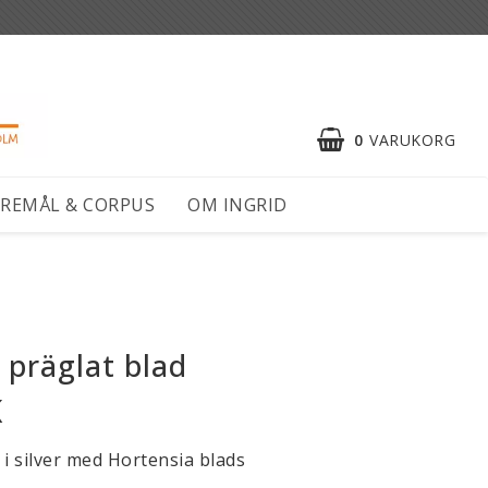
0
VARUKORG
REMÅL & CORPUS
OM INGRID
präglat blad
K
i silver med Hortensia blads