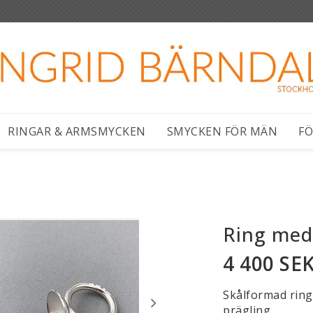
RINGAR & ARMSMYCKEN
SMYCKEN FÖR MÄN
FÖ
Ring med 
4 400 SE
Skålformad ring 
prägling .